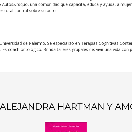
 de Autos&rdquo, una comunidad que
capacita,
educa y ayuda, a mujere
r total control sobre su auto
.
a Universidad de Palermo. Se especializó en Terapias Cognitivas Con
. Es
c
oach
o
ntológico. Brinda talleres grupales de: vivir una vida con
 ALEJANDRA HARTMAN Y AM