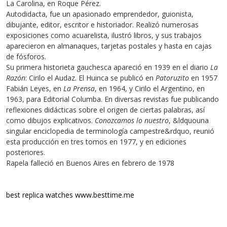
La Carolina, en Roque Pérez.
Autodidacta, fue un apasionado emprendedor, guionista,
dibujante, editor, escritor e historiador. Realizó numerosas
exposiciones como acuarelista, ilustró libros, y sus trabajos
aparecieron en almanaques, tarjetas postales y hasta en cajas
de fósforos.
Su primera historieta gauchesca apareció en 1939 en el diario
La
Razón
: Cirilo el Audaz. El Huinca se publicó en
Patoruzito
en 1957
Fabián Leyes, en
La Prensa
, en 1964, y Cirilo el Argentino, en
1963, para Editorial Columba. En diversas revistas fue publicando
reflexiones didácticas sobre el origen de ciertas palabras, así
como dibujos explicativos.
Conozcamos lo nuestro
, &ldquouna
singular enciclopedia de terminología campestre&rdquo, reunió
esta producción en tres tomos en 1977, y en ediciones
posteriores.
Rapela falleció en Buenos Aires en febrero de 1978
best replica watches
www.besttime.me