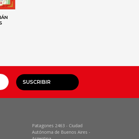
IÁN
S
SUSCRIBIR
Patagones 2463 - Ciudad
Autónoma de Buenos Aires -
Argentina