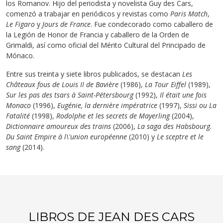
los Romanov. Hijo del periodista y novelista Guy des Cars,
comenzó a trabajar en periódicos y revistas como
Paris Match
,
Le Figaro
y
Jours de France
. Fue condecorado como caballero de
la Legión de Honor de Francia y caballero de la Orden de
Grimaldi, así como oficial del Mérito Cultural del Principado de
Mónaco.
Entre sus treinta y siete libros publicados, se destacan
Les
Châteaux fous de Louis II de Bavière
(1986),
La Tour Eiffel
(1989),
Sur les pas des tsars à Saint-Pétersbourg
(1992),
Il était une fois
Monaco
(1996),
Eugénie, la dernière impératrice
(1997),
Sissi ou La
Fatalité
(1998),
Rodolphe et les secrets de Mayerling
(2004),
Dictionnaire amoureux des trains
(2006),
La saga des Habsbourg.
Du Saint Empire à l\'union européenne
(2010) y
Le sceptre et le
sang
(2014).
LIBROS DE JEAN DES CARS