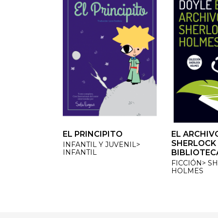
EL PRINCIPITO
EL ARCHIVO
EL ARCHIVO
SHERLOCK 
SHERLOCK 
INFANTIL Y JUVENIL>
INFANTIL
BIBLIOTECA
BIBLIOTECA
FICCIÓN> SH
FICCIÓN> SH
HOLMES
HOLMES