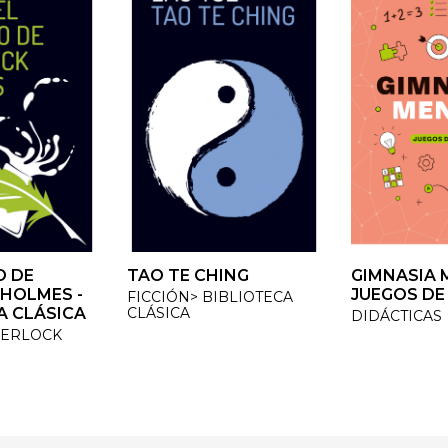
 DE
 DE
TAO TE CHING
TAO TE CHING
GIMNASIA M
GIMNASIA M
HOLMES -
HOLMES -
JUEGOS DE 
JUEGOS DE 
FICCIÓN> BIBLIOTECA
FICCIÓN> BIBLIOTECA
 CLÁSICA
 CLÁSICA
CLÁSICA
CLÁSICA
DIDÁCTICAS
DIDÁCTICAS
ERLOCK
ERLOCK