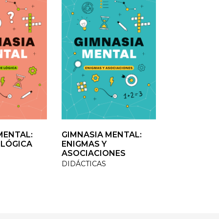
ENTAL:
ENTAL:
GIMNASIA MENTAL:
GIMNASIA MENTAL:
VOLVER A C
LÓGICA
LÓGICA
ENIGMAS Y
ENIGMAS Y
TESTIMONIO /
ASOCIACIONES
ASOCIACIONES
DIDÁCTICAS
DIDÁCTICAS