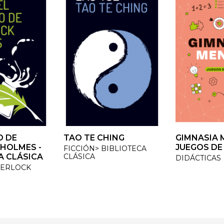
 DE
 DE
TAO TE CHING
TAO TE CHING
GIMNASIA M
GIMNASIA M
OLMES -
OLMES -
JUEGOS DE 
JUEGOS DE 
FICCIÓN> BIBLIOTECA
FICCIÓN> BIBLIOTECA
 CLÁSICA
 CLÁSICA
CLÁSICA
CLÁSICA
DIDÁCTICAS
DIDÁCTICAS
ERLOCK
ERLOCK