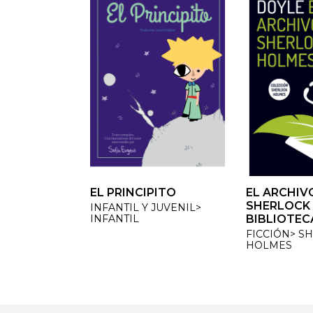
EL PRINCIPITO
EL ARCHIVO
EL ARCHIVO
SHERLOCK H
SHERLOCK H
INFANTIL Y JUVENIL>
INFANTIL
BIBLIOTECA
BIBLIOTECA
FICCIÓN> SH
FICCIÓN> SH
HOLMES
HOLMES