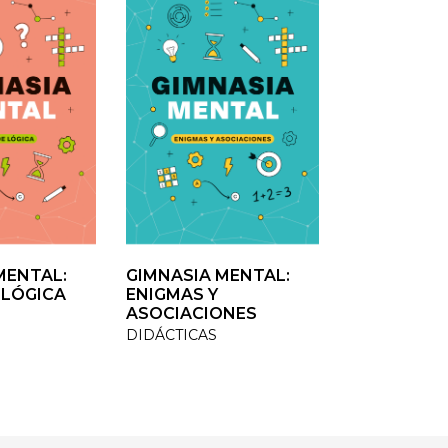
ENTAL:
ENTAL:
GIMNASIA MENTAL:
GIMNASIA MENTAL:
VOLVER A CR
LÓGICA
LÓGICA
ENIGMAS Y
ENIGMAS Y
TESTIMONIO /
ASOCIACIONES
ASOCIACIONES
DIDÁCTICAS
DIDÁCTICAS