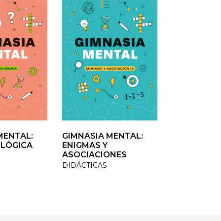
ENTAL:
ENTAL:
GIMNASIA MENTAL:
GIMNASIA MENTAL:
VOLVER A CR
LÓGICA
LÓGICA
ENIGMAS Y
ENIGMAS Y
TESTIMONIO /
ASOCIACIONES
ASOCIACIONES
DIDÁCTICAS
DIDÁCTICAS