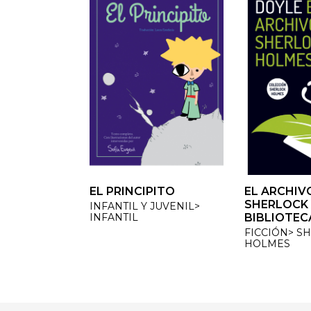
EL PRINCIPITO
EL ARCHIVO
EL ARCHIVO
SHERLOCK H
SHERLOCK H
INFANTIL Y JUVENIL>
INFANTIL
BIBLIOTECA
BIBLIOTECA
FICCIÓN> SH
FICCIÓN> SH
HOLMES
HOLMES