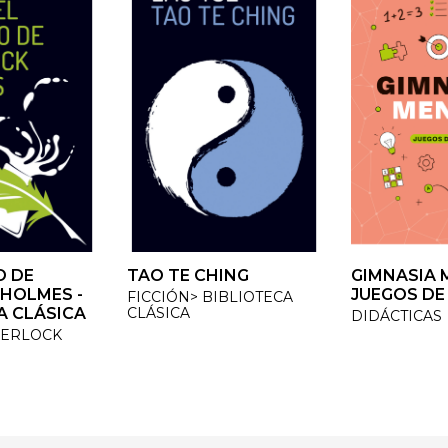
 DE
 DE
TAO TE CHING
TAO TE CHING
GIMNASIA M
GIMNASIA M
OLMES -
OLMES -
JUEGOS DE 
JUEGOS DE 
FICCIÓN> BIBLIOTECA
FICCIÓN> BIBLIOTECA
 CLÁSICA
 CLÁSICA
CLÁSICA
CLÁSICA
DIDÁCTICAS
DIDÁCTICAS
ERLOCK
ERLOCK