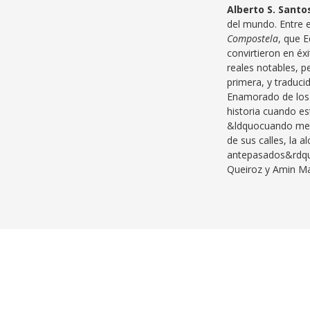
Alberto S. Santo
del mundo. Entre e
Compostela
, que E
convirtieron en éx
reales notables, p
primera, y traducid
Enamorado de los l
historia cuando e
&ldquocuando me 
de sus calles, la a
antepasados&rdquo
Queiroz y Amin Ma