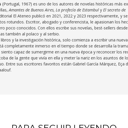
s
(Portugal, 1967) es uno de los autores de novelas históricas más ex
llas,
Amantes de Buenos Aires, La profecía de Estambul
y
El secreto de
ditorial El Ateneo publicó en 2021, 2022 y 2023 respectivamente, y se
itos rotundos. Escritor, abogado y conferencista, le apasionan los he
ero poco conocidos. Con ellos escribe sus novelas, best-sellers desde
as también al polaco y al serbio.
ibros y la investigación histórica, solo comienza a escribir una nueva
stá completamente inmerso en el tiempo donde se desarrolla la trama
siento capaz de sumergirme en una nueva época y reconocer los r
lcoba de la gente que vivía en ella y meter la nariz en los asuntos de l
. Entre sus escritores favoritos están Gabriel García Márquez, Eça 
alouf.
PARA SEGUIR LEYENDO