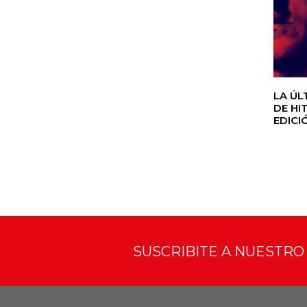
LA ÚL
DE HI
EDICI
SUSCRIBITE A NUESTR