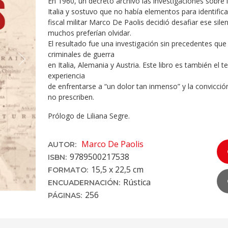
En 1960, un decreto archivó las investigaciones sobre
Italia y sostuvo que no había elementos para identific
fiscal militar Marco De Paolis decidió desafiar ese sile
muchos preferían olvidar.
El resultado fue una investigación sin precedentes que
criminales de guerra
Next
en Italia, Alemania y Austria. Este libro es también el 
experiencia
de enfrentarse a “un dolor tan inmenso” y la convicc
no prescriben.
Prólogo de Liliana Segre.
Marco De Paolis
AUTOR:
9789500217538
ISBN:
15,5 x 22,5 cm
FORMATO:
Rústica
ENCUADERNACIÓN:
256
PÁGINAS: