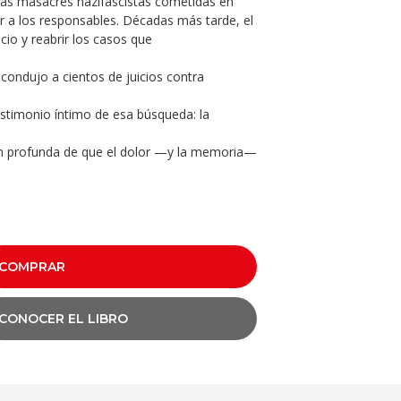
 las masacres nazifascistas cometidas en
ar a los responsables. Décadas más tarde, el
ncio y reabrir los casos que
 condujo a cientos de juicios contra
testimonio íntimo de esa búsqueda: la
ión profunda de que el dolor —y la memoria—
COMPRAR
CONOCER EL LIBRO