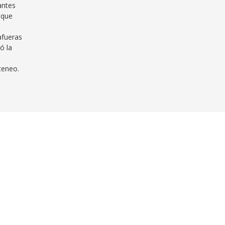
antes
 que
afueras
ó la
Ateneo.