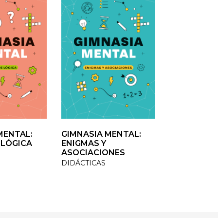
ENTAL:
ENTAL:
GIMNASIA MENTAL:
GIMNASIA MENTAL:
VOLVER A C
LÓGICA
LÓGICA
ENIGMAS Y
ENIGMAS Y
TESTIMONIO /
ASOCIACIONES
ASOCIACIONES
DIDÁCTICAS
DIDÁCTICAS