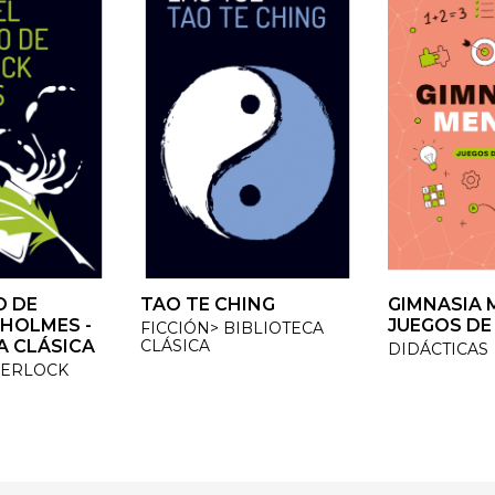
 DE
 DE
TAO TE CHING
TAO TE CHING
GIMNASIA M
GIMNASIA M
HOLMES -
HOLMES -
JUEGOS DE 
JUEGOS DE 
FICCIÓN> BIBLIOTECA
FICCIÓN> BIBLIOTECA
 CLÁSICA
 CLÁSICA
CLÁSICA
CLÁSICA
DIDÁCTICAS
DIDÁCTICAS
ERLOCK
ERLOCK