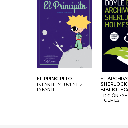
EL PRINCIPITO
EL ARCHIVO
EL ARCHIVO
SHERLOCK 
SHERLOCK 
INFANTIL Y JUVENIL>
INFANTIL
BIBLIOTECA
BIBLIOTECA
FICCIÓN> SH
FICCIÓN> SH
HOLMES
HOLMES