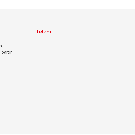
Télam
a,
 partir