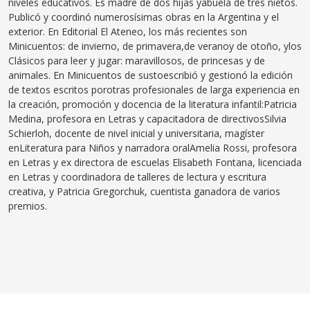
niveles educativos
. Es madre de dos hijas y
abuela de tres nietos
.
Publicó y coordinó numerosísimas obras
en
la Argentina y el
exterior. En Editorial El Ateneo, los más recientes son
Minicuentos
:
de
invierno
,
de primavera
,
de
verano
y
de
otoño
,
y
los
Clásicos para leer y jugar
:
maravillosos
,
de princesas
y
de
animales
. En
Minicuentos de
susto
escribió y
gestionó la edición
de textos escritos po
r
otras
profesionales de larga experiencia en
la creación, promoción y docencia de la
literatura infantil:
Patricia
Medina
,
profesora en Letras y c
apacitadora de directivos
Silvia
Schierloh
,
docente de nivel inicial y universitaria, magíster
en
Literatura para Niños y narradora oral
Amelia Rossi
, profesora
en Letras y ex directora de escuelas
Elisabeth Fontana
,
licenciada
en Letras
y
coordinadora de talleres de lectura y escritura
creativa
, y
Patricia
Gregorchuk
, cuentista ganadora de varios
premios.