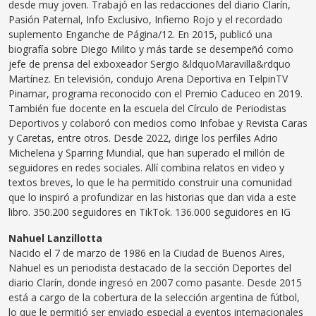
desde muy joven. Trabajó en las redacciones del diario Clarín,
Pasión Paternal, Info Exclusivo, Infierno Rojo y el recordado
suplemento Enganche de Página/12. En 2015, publicó una
biografía sobre Diego Milito y más tarde se desempeñó como
jefe de prensa del exboxeador Sergio &ldquoMaravilla&rdquo
Martínez. En televisión, condujo Arena Deportiva en TelpinTV
Pinamar, programa reconocido con el Premio Caduceo en 2019.
También fue docente en la escuela del Círculo de Periodistas
Deportivos y colaboró con medios como Infobae y Revista Caras
y Caretas, entre otros. Desde 2022, dirige los perfiles Adrio
Michelena y Sparring Mundial, que han superado el millón de
seguidores en redes sociales. Allí combina relatos en video y
textos breves, lo que le ha permitido construir una comunidad
que lo inspiró a profundizar en las historias que dan vida a este
libro. 350.200 seguidores en TikTok. 136.000 seguidores en IG
Nahuel Lanzillotta
Nacido el 7 de marzo de 1986 en la Ciudad de Buenos Aires,
Nahuel es un periodista destacado de la sección Deportes del
diario Clarín, donde ingresó en 2007 como pasante. Desde 2015
está a cargo de la cobertura de la selección argentina de fútbol,
lo que le permitió ser enviado especial a eventos internacionales