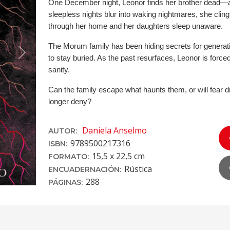
One December night, Leonor finds her brother dead—an
sleepless nights blur into waking nightmares, she cli
through her home and her daughters sleep unaware.
The Morum family has been hiding secrets for generati
Next
to stay buried. As the past resurfaces, Leonor is forced
sanity.
Can the family escape what haunts them, or will fear 
longer deny?
Daniela Anselmo
AUTOR:
9789500217316
ISBN:
15,5 x 22,5 cm
FORMATO:
Rústica
ENCUADERNACIÓN:
288
PÁGINAS: