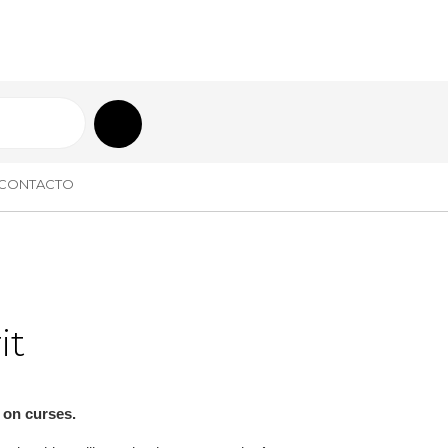
CONTACTO
it
t on curses.