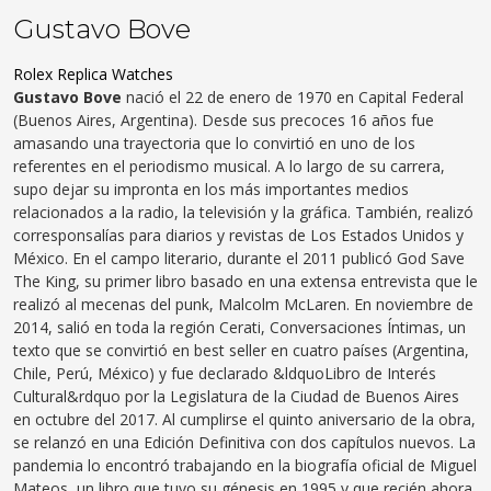
Gustavo Bove
Rolex Replica Watches
Gustavo Bove
nació el 22 de enero de 1970 en Capital Federal
(Buenos Aires, Argentina). Desde sus precoces 16 años fue
amasando una trayectoria que lo convirtió en uno de los
referentes en el periodismo musical. A lo largo de su carrera,
supo dejar su impronta en los más importantes medios
relacionados a la radio, la televisión y la gráfica. También, realizó
corresponsalías para diarios y revistas de Los Estados Unidos y
México. En el campo literario, durante el 2011 publicó God Save
The King, su primer libro basado en una extensa entrevista que le
realizó al mecenas del punk, Malcolm McLaren. En noviembre de
2014, salió en toda la región Cerati, Conversaciones Íntimas, un
texto que se convirtió en best seller en cuatro países (Argentina,
Chile, Perú, México) y fue declarado &ldquoLibro de Interés
Cultural&rdquo por la Legislatura de la Ciudad de Buenos Aires
en octubre del 2017. Al cumplirse el quinto aniversario de la obra,
se relanzó en una Edición Definitiva con dos capítulos nuevos. La
pandemia lo encontró trabajando en la biografía oficial de Miguel
Mateos, un libro que tuvo su génesis en 1995 y que recién ahora