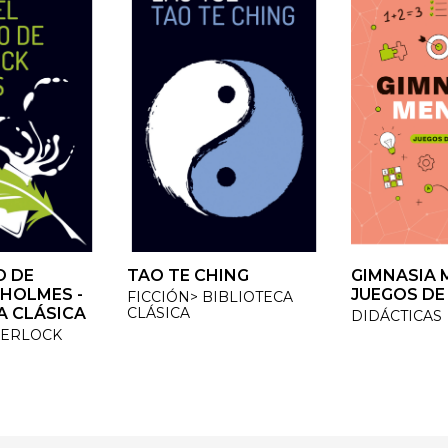
 DE
 DE
TAO TE CHING
TAO TE CHING
GIMNASIA M
GIMNASIA M
HOLMES -
HOLMES -
JUEGOS DE 
JUEGOS DE 
FICCIÓN> BIBLIOTECA
FICCIÓN> BIBLIOTECA
 CLÁSICA
 CLÁSICA
CLÁSICA
CLÁSICA
DIDÁCTICAS
DIDÁCTICAS
ERLOCK
ERLOCK