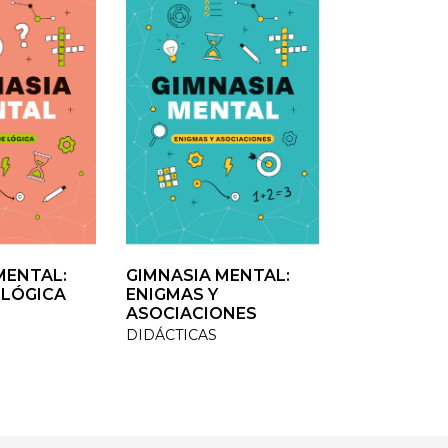
ENTAL:
ENTAL:
GIMNASIA MENTAL:
GIMNASIA MENTAL:
VOLVER A C
LÓGICA
LÓGICA
ENIGMAS Y
ENIGMAS Y
TESTIMONIO /
ASOCIACIONES
ASOCIACIONES
DIDÁCTICAS
DIDÁCTICAS