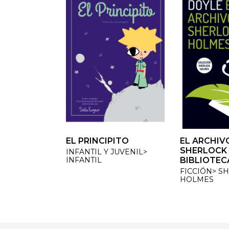
EL PRINCIPITO
EL ARCHIVO
EL ARCHIVO
SHERLOCK 
SHERLOCK 
INFANTIL Y JUVENIL>
INFANTIL
BIBLIOTECA
BIBLIOTECA
FICCIÓN> SH
FICCIÓN> SH
HOLMES
HOLMES