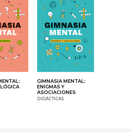
ENTAL:
ENTAL:
GIMNASIA MENTAL:
GIMNASIA MENTAL:
VOLVER A CR
LÓGICA
LÓGICA
ENIGMAS Y
ENIGMAS Y
TESTIMONIO /
ASOCIACIONES
ASOCIACIONES
DIDÁCTICAS
DIDÁCTICAS