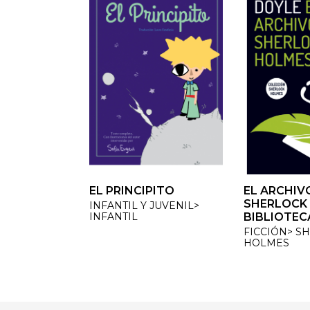
EL PRINCIPITO
EL ARCHIVO
EL ARCHIVO
SHERLOCK H
SHERLOCK H
INFANTIL Y JUVENIL>
INFANTIL
BIBLIOTECA
BIBLIOTECA
FICCIÓN> SH
FICCIÓN> SH
HOLMES
HOLMES