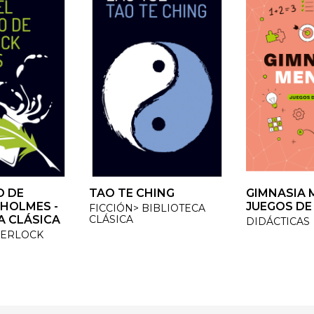
 DE
 DE
TAO TE CHING
TAO TE CHING
GIMNASIA M
GIMNASIA M
OLMES -
OLMES -
JUEGOS DE 
JUEGOS DE 
FICCIÓN> BIBLIOTECA
FICCIÓN> BIBLIOTECA
 CLÁSICA
 CLÁSICA
CLÁSICA
CLÁSICA
DIDÁCTICAS
DIDÁCTICAS
ERLOCK
ERLOCK