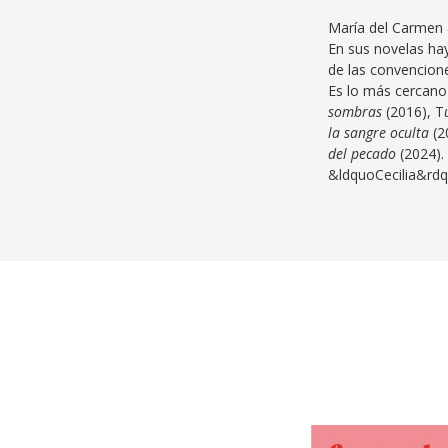
María del Carme
En sus novelas ha
de las convenciones
Es lo más cercano 
sombras
(2016),
T
la sangre oculta
(2
del pecado
(2024).
&ldquoCecilia&rdq