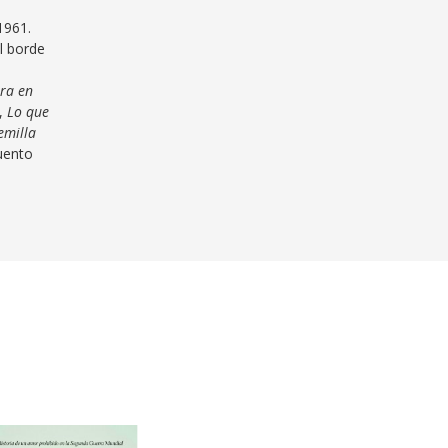
1961.
l borde
rra en
,
Lo que
emilla
uento