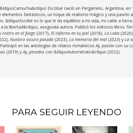
n &ldquoCamucha&rdquo Escobar
n
ació en Pergamino, Argentina, en 
y elementos fantásticos, un toque de realismo mágico y una pasión a
. &ldquoEscribir es lo que le da equilibrio a mi vida, mi cable a tierra.
a la libertad&rdquo, asegura
la autora. Publicó los exitosos libros
Tie
u rostro en
el fuego
(2017),
El infierno en tu piel
(2018),
La Loba
(2020)
022),
Nuestro oscuro
pasado
(2023),
La memoria del mal
(2023) y
La s
 Participó en las antologías de relatos románticos
Ay, pasión
con su c
uo (2019) y
Ay, pecados
con &ldquoAutorretrato&rdquo (20
22).
PARA SEGUIR LEYENDO