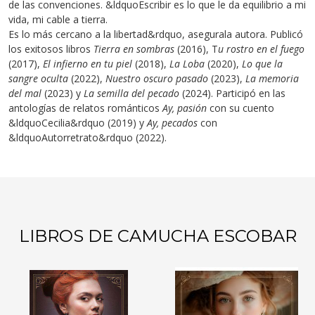
de las convenciones. &ldquoEscribir es lo que le da equilibrio a mi
vida, mi cable a tierra.
Es lo más cercano a la libertad&rdquo, asegura
la autora. Publicó
los exitosos libros
Tierra en sombras
(2016),
T
u rostro en
el fuego
(2017),
El infierno en tu piel
(2018),
La Loba
(2020),
Lo que la
sangre oculta
(2022),
Nuestro oscuro
pasado
(2023),
La memoria
del mal
(2023) y
La semilla del pecado
(2024). Participó en las
antologías de relatos románticos
Ay, pasión
con su cuento
&ldquoCecilia&rdquo (2019) y
Ay, pecados
con
&ldquoAutorretrato&rdquo (20
22).
LIBROS DE CAMUCHA ESCOBAR